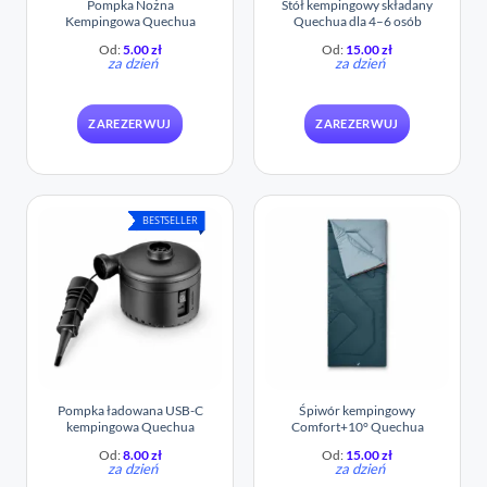
Pompka Nożna
Stół kempingowy składany
Kempingowa Quechua
Quechua dla 4–6 osób
Od:
5.00
zł
Od:
15.00
zł
za dzień
za dzień
ZAREZERWUJ
ZAREZERWUJ
BESTSELLER
Pompka ładowana USB-C
Śpiwór kempingowy
kempingowa Quechua
Comfort+10° Quechua
Od:
8.00
zł
Od:
15.00
zł
za dzień
za dzień