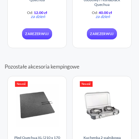
Quechua
Od:
12.00
zł
Od:
40.00
zł
za dzień
za dzień
ZAREZERWUJ
ZAREZERWUJ
Pozostałe akcesoria kempingowe
Nowość
Nowość
Pled Quechua XL (210 x 170
Kuchenka 2-palnikowa