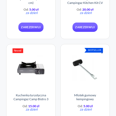
cm)
Campingaz Kitchen Kit CV
Od:
5.00
zł
Od:
20.00
zł
za dzień
za dzień
ZAREZERWUJ
ZAREZERWUJ
BESTSELLER
Nowość
Kuchenka turystyczna
Młotek gumowy
Campingaz Camp Bistro 3
kempingowy
Od:
15.00
zł
Od:
5.00
zł
za dzień
za dzień