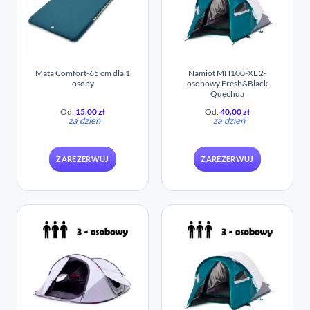
Mata Comfort-65 cm dla 1
Namiot MH100-XL 2-
osoby
osobowy Fresh&Black​
Quechua
Od:
15.00
zł
Od:
40.00
zł
za dzień
za dzień
ZAREZERWUJ
ZAREZERWUJ