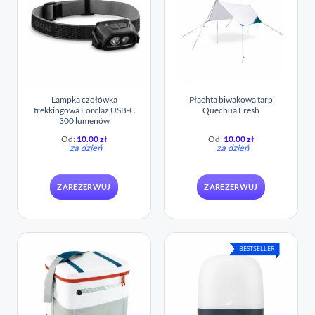
Lampka czołówka
Płachta biwakowa tarp
trekkingowa Forclaz USB-C
Quechua Fresh
300 lumenów
Od:
10.00
zł
Od:
10.00
zł
za dzień
za dzień
ZAREZERWUJ
ZAREZERWUJ
BESTSELLER