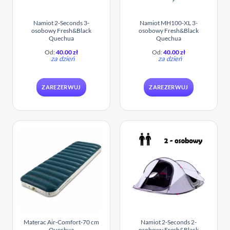
Namiot 2-Seconds 3-
Namiot MH100-XL 3-
osobowy Fresh&Black
osobowy Fresh&Black​
Quechua
Quechua
Od:
40.00
zł
Od:
40.00
zł
za dzień
za dzień
ZAREZERWUJ
ZAREZERWUJ
Materac Air-Comfort-70 cm
Namiot 2-Seconds 2-
Quechua
osobowy Fresh&Black