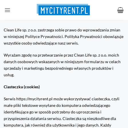
Przewiń
do
zawartości
Clean Life sp. z o.o. zastrzega sobie prawo do wprowadzania zmian
w niniejszej Polityce Prywatności. Polityka Prywatności obowiązuje
wszystkie osoby odwiedzające nasz serwis.
Wyrażam zgodę na przetwarzanie przez Clean Life sp. z o.o. moich
danych osobowych wskazanych w niniejszym formularzu w celach
sprzedaży i marketingu bezpośredniego własnych produktów i
usług.
Ciasteczka (cookies)
Serwis https://mycityrent.pl może wykorzystywać ciasteczka, czyli
małe pliki tekstowe wysyłane do komputera odwiedzającego
identyfikujące go w sposób potrzebny do uproszczenia i
przyspieszenia działania serwisu. Ciasteczka są nieszkodliwe dla
komputera, jak również dla użytkownika i jego danych. Każdy