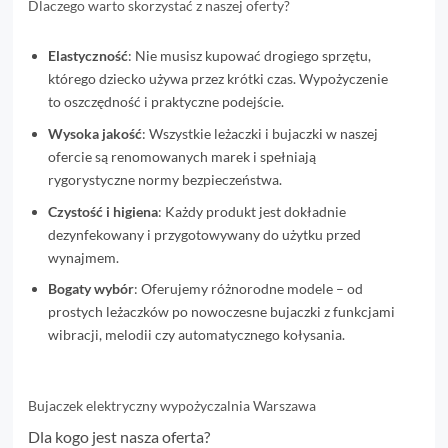
Dlaczego warto skorzystać z naszej oferty?
Elastyczność
: Nie musisz kupować drogiego sprzętu,
którego dziecko używa przez krótki czas. Wypożyczenie
to oszczędność i praktyczne podejście.
Wysoka jakość
: Wszystkie leżaczki i bujaczki w naszej
ofercie są renomowanych marek i spełniają
rygorystyczne normy bezpieczeństwa.
Czystość i higiena
: Każdy produkt jest dokładnie
dezynfekowany i przygotowywany do użytku przed
wynajmem.
Bogaty wybór
: Oferujemy różnorodne modele – od
prostych leżaczków po nowoczesne bujaczki z funkcjami
wibracji, melodii czy automatycznego kołysania.
Bujaczek elektryczny wypożyczalnia Warszawa
Dla kogo jest nasza oferta?