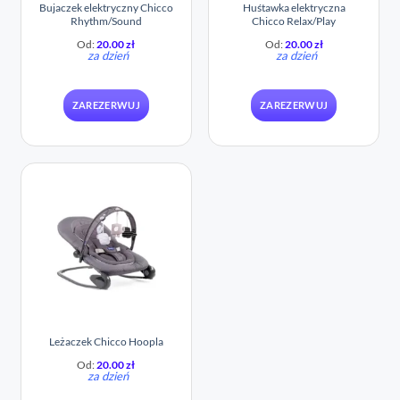
Bujaczek elektryczny Chicco
Huśtawka elektryczna
Rhythm/Sound
Chicco Relax/Play
Od:
20.00
zł
Od:
20.00
zł
za dzień
za dzień
ZAREZERWUJ
ZAREZERWUJ
Leżaczek Chicco Hoopla
Od:
20.00
zł
za dzień