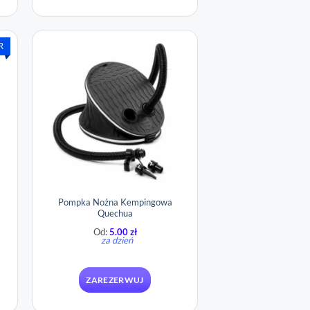
R
Pompka Nożna Kempingowa
Quechua
Od:
5.00
zł
za dzień
ZAREZERWUJ