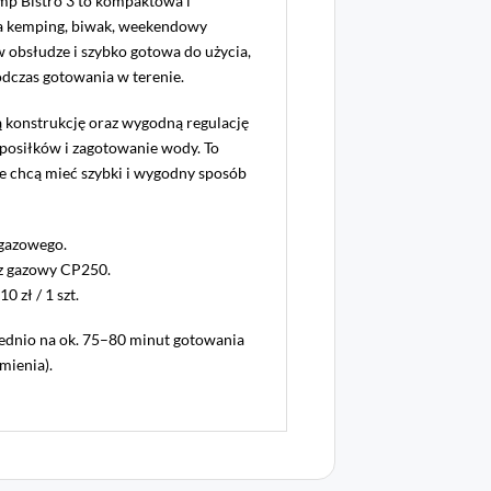
p Bistro 3 to kompaktowa i
a kemping, biwak, weekendowy
 w obsłudze i szybko gotowa do użycia,
odczas gotowania w terenie.
 konstrukcję oraz wygodną regulację
posiłków i zagotowanie wody. To
re chcą mieć szybki i wygodny sposób
 gazowego.
sz gazowy CP250.
 zł / 1 szt.
ednio na ok. 75–80 minut gotowania
mienia).