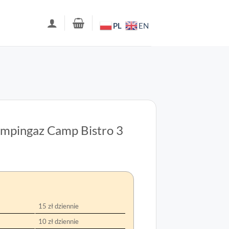
PL
EN
mpingaz Camp Bistro 3
15 zł dziennie
10 zł dziennie