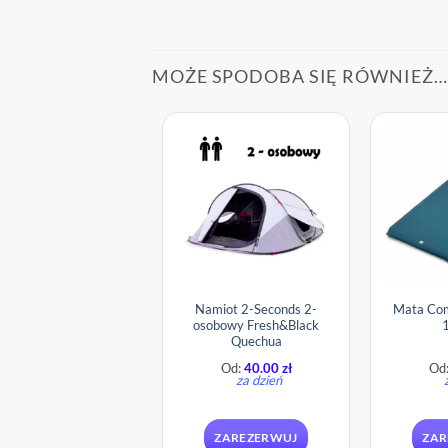
MOŻE SPODOBA SIĘ RÓWNIEŻ…
Namiot 2-Seconds 2-
Mata Com
osobowy Fresh&Black
1
Quechua
Od:
40.00
zł
Od
za dzień
ZAREZERWUJ
ZAR