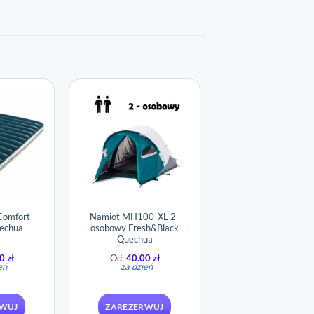
Comfort-
Namiot MH100-XL 2-
echua
osobowy Fresh&Black​
Quechua
00
zł
Od:
40.00
zł
eń
za dzień
RWUJ
ZAREZERWUJ