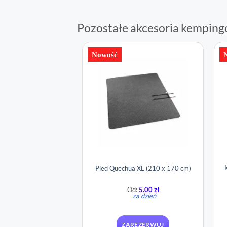
Pozostałe akcesoria kempin
Nowość
Pled Quechua XL (210 x 170 cm)
Od:
5.00
zł
za dzień
ZAREZERWUJ