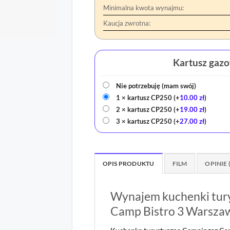
Minimalna kwota wynajmu:
Kaucja zwrotna:
Kartusz gaz
Nie potrzebuję (mam swój)
1 × kartusz CP250
(+
10.00
zł
)
2 × kartusz CP250
(+
19.00
zł
)
3 × kartusz CP250
(+
27.00
zł
)
OPIS PRODUKTU
FILM
OPINIE 
Wynajem kuchenki tur
Camp Bistro 3 Warsza