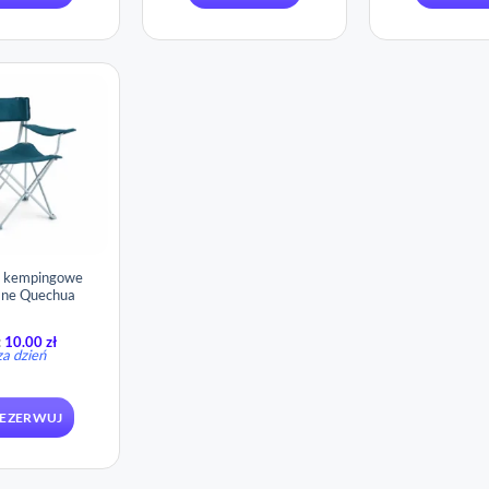
o kempingowe
ane Quechua
:
10.00
zł
za dzień
EZERWUJ