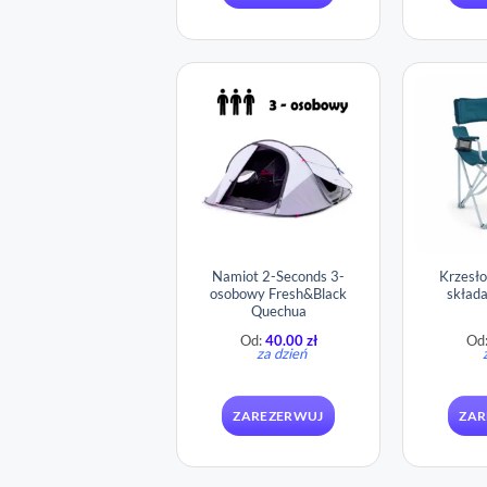
Namiot 2-Seconds 3-
Krzesł
osobowy Fresh&Black
skład
Quechua
Od:
40.00
zł
Od
za dzień
ZAREZERWUJ
ZAR