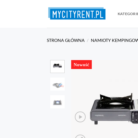
Przewiń
do
KATEGORI
zawartości
STRONA GŁÓWNA
/
NAMIOTY KEMPINGO
Nowość