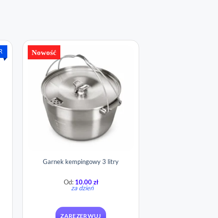
R
Nowość
Garnek kempingowy 3 litry
Od:
10.00
zł
za dzień
ZAREZERWUJ