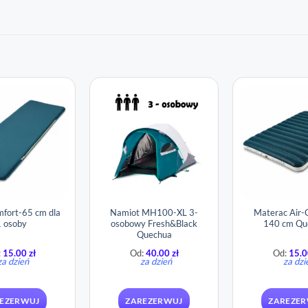
fort-65 cm dla
Namiot MH100-XL 3-
Materac Air-
 osoby
osobowy Fresh&Black​
140 cm Qu
Quechua
:
15.00
zł
Od:
40.00
zł
Od:
15.
za dzień
za dzień
za dzi
EZERWUJ
ZAREZERWUJ
ZAREZE