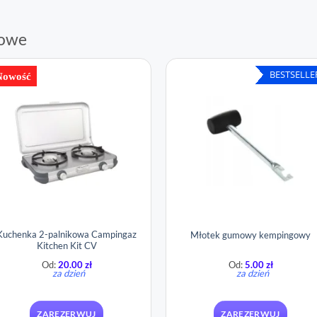
gowe
BESTSELLE
Nowość
Kuchenka 2-palnikowa Campingaz
Młotek gumowy kempingowy
Kitchen Kit CV
Od:
20.00
zł
Od:
5.00
zł
za dzień
za dzień
ZAREZERWUJ
ZAREZERWUJ