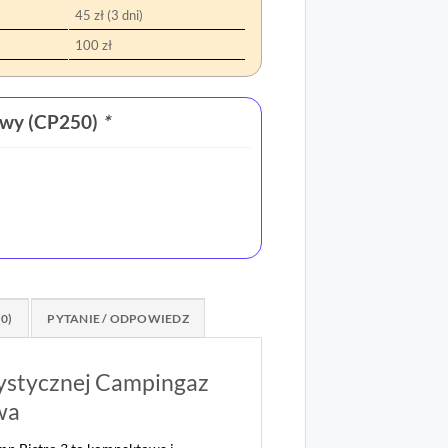
45 zł (3 dni)
100 zł
owy (CP250)
*
(0)
PYTANIE / ODPOWIEDZ
ystycznej Campingaz
wa