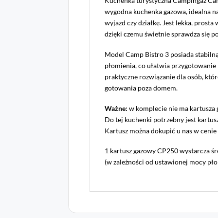
Kuchenka turystyczna Campingaz Cam
wygodna kuchenka gazowa, idealna n
wyjazd czy działkę. Jest lekka, prosta
dzięki czemu świetnie sprawdza się p
Model Camp Bistro 3 posiada stabilną
płomienia, co ułatwia przygotowanie 
praktyczne rozwiązanie dla osób, któ
gotowania poza domem.
Ważne:
w komplecie nie ma kartusza
Do tej kuchenki potrzebny jest kartu
Kartusz można dokupić u nas w cenie 10
1 kartusz gazowy CP250 wystarcza śr
(w zależności od ustawionej mocy pło