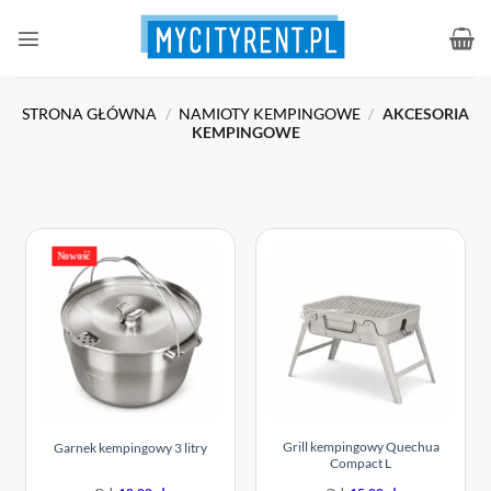
Przewiń
do
zawartości
STRONA GŁÓWNA
/
NAMIOTY KEMPINGOWE
/
AKCESORIA
KEMPINGOWE
Nowość
Grill kempingowy Quechua
Garnek kempingowy 3 litry
Compact L