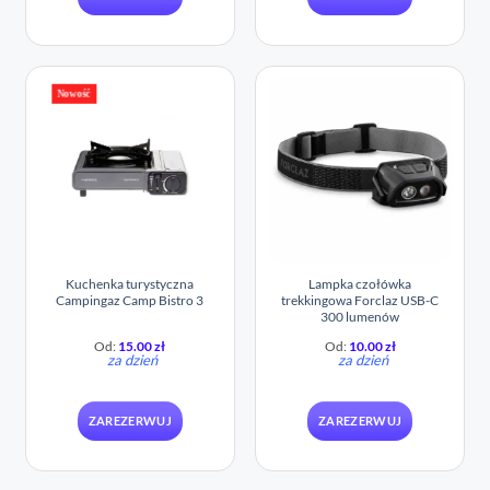
Nowość
Kuchenka turystyczna
Lampka czołówka
Campingaz Camp Bistro 3
trekkingowa Forclaz USB-C
300 lumenów
Od:
15.00
zł
Od:
10.00
zł
za dzień
za dzień
ZAREZERWUJ
ZAREZERWUJ