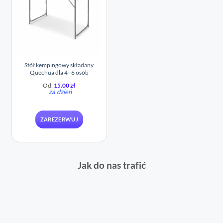
Stół kempingowy składany
Quechua dla 4–6 osób
Od:
15.00
zł
za dzień
ZAREZERWUJ
Jak do nas trafić