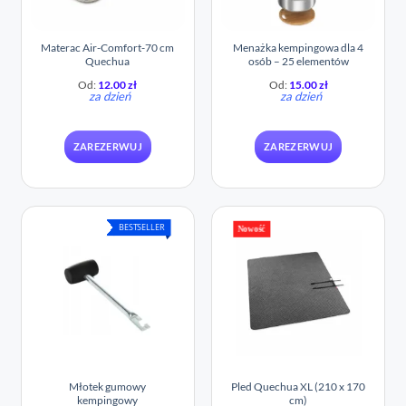
Materac Air-Comfort-70 cm
Menażka kempingowa dla 4
Quechua
osób – 25 elementów
Od:
12.00
zł
Od:
15.00
zł
za dzień
za dzień
ZAREZERWUJ
ZAREZERWUJ
BESTSELLER
Nowość
Młotek gumowy
Pled Quechua XL (210 x 170
kempingowy
cm)