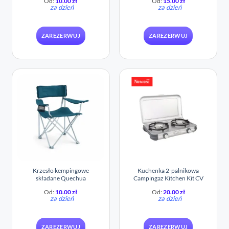
Od:
10.00
zł
Od:
15.00
zł
za dzień
za dzień
ZAREZERWUJ
ZAREZERWUJ
Nowość
Krzesło kempingowe
Kuchenka 2-palnikowa
składane Quechua
Campingaz Kitchen Kit CV
Od:
10.00
zł
Od:
20.00
zł
za dzień
za dzień
ZAREZERWUJ
ZAREZERWUJ