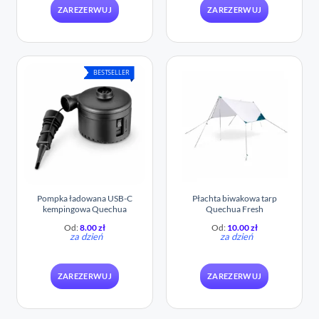
ZAREZERWUJ
ZAREZERWUJ
BESTSELLER
Pompka ładowana USB-C
Płachta biwakowa tarp
kempingowa Quechua
Quechua Fresh
Od:
8.00
zł
Od:
10.00
zł
za dzień
za dzień
ZAREZERWUJ
ZAREZERWUJ