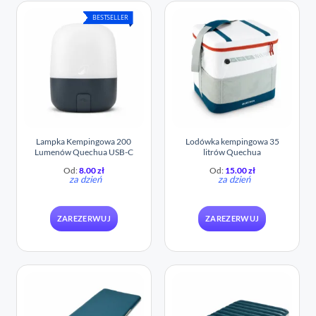
BESTSELLER
Lampka Kempingowa 200
Lodówka kempingowa 35
Lumenów Quechua USB-C
litrów Quechua
Od:
8.00
zł
Od:
15.00
zł
za dzień
za dzień
ZAREZERWUJ
ZAREZERWUJ