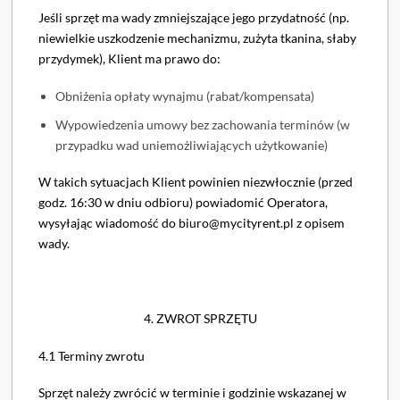
Jeśli sprzęt ma wady zmniejszające jego przydatność (np.
niewielkie uszkodzenie mechanizmu, zużyta tkanina, słaby
przydymek), Klient ma prawo do:
Obniżenia opłaty wynajmu (rabat/kompensata)
Wypowiedzenia umowy bez zachowania terminów (w
przypadku wad uniemożliwiających użytkowanie)
W takich sytuacjach Klient powinien niezwłocznie (przed
godz. 16:30 w dniu odbioru) powiadomić Operatora,
wysyłając wiadomość do biuro@mycityrent.pl z opisem
wady.
4. ZWROT SPRZĘTU
4.1 Terminy zwrotu
Sprzęt należy zwrócić w terminie i godzinie wskazanej w