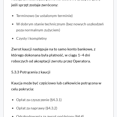
jeśli sprzęt zostaje zwrócony:
Terminowo (w ustalonym terminie)
W dobrym stanie technicznym (bez nowych uszkodzeń
poza normalnym zużyciem)
Czysty i kompletny
Zwrot kaucji następuje na to samo konto bankowe, z
którego dokonana była płatność, w ciągu 1–4 dni
roboczych od akceptacji zwrotu przez Operatora.
5.3.3 Potrącenia z kaucji
Kaucja może być częściowo lub całkowicie potrącona w
celu pokrycia:
Opłat za czyszczenie (§4.3.1)
Opłat za naprawy (§4.3.2)
Odszkodowania za zwrot opóźniony (§4.4)