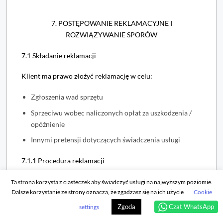
7. POSTĘPOWANIE REKLAMACYJNE I
ROZWIĄZYWANIE SPORÓW
7.1 Składanie reklamacji
Klient ma prawo złożyć reklamację w celu:
Zgłoszenia wad sprzętu
Sprzeciwu wobec naliczonych opłat za uszkodzenia /
opóźnienie
Innymi pretensji dotyczących świadczenia usługi
7.1.1 Procedura reklamacji
Reklamacja powinna być złożona w ciągu 14 dni od
Ta strona korzysta z ciasteczek aby świadczyć usługi na najwyższym poziomie.
Dalsze korzystanie ze strony oznacza, że zgadzasz się na ich użycie
Cookie
zwrotu sprzętu i powinna zawierać:
Zgoda
Czat WhatsApp
settings
Numer rezerwacji