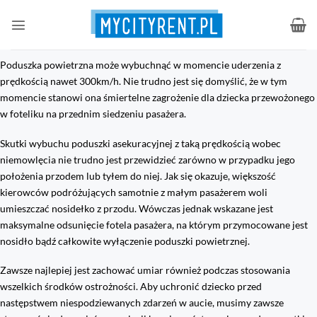
Przewiń
do
zawartości
Poduszka powietrzna może wybuchnąć w momencie uderzenia z
prędkością nawet 300km/h. Nie trudno jest się domyślić, że w tym
momencie stanowi ona śmiertelne zagrożenie dla dziecka przewożonego
w foteliku na przednim siedzeniu pasażera.
Skutki wybuchu poduszki asekuracyjnej z taką prędkością wobec
niemowlęcia nie trudno jest przewidzieć zarówno w przypadku jego
położenia przodem lub tyłem do niej. Jak się okazuje, większość
kierowców podróżujących samotnie z małym pasażerem woli
umieszczać nosidełko z przodu. Wówczas jednak wskazane jest
maksymalne odsunięcie fotela pasażera, na którym przymocowane jest
nosidło bądź całkowite wyłączenie poduszki powietrznej.
Zawsze najlepiej jest zachować umiar również podczas stosowania
wszelkich środków ostrożności. Aby uchronić dziecko przed
następstwem niespodziewanych zdarzeń w aucie, musimy zawsze