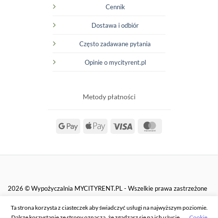
Cennik
Dostawa i odbiór
Często zadawane pytania
Opinie o mycityrent.pl
Metody płatności
Google
Apple
Visa
MasterCard
Pay
Pay
2026 © Wypożyczalnia MYCITYRENT.PL - Wszelkie prawa zastrzeżone
Ta strona korzysta z ciasteczek aby świadczyć usługi na najwyższym poziomie.
Dalsze korzystanie ze strony oznacza, że zgadzasz się na ich użycie
Cookie