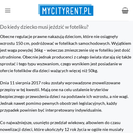
Przewiń
do
zawartości
Do kiedy dziecko musi jeździć w foteliku?
Obecne regulacje prawne nakazują dzieciom, które nie osiągnęły
wzrostu 150 cm, podróżować w fotelikach samochodowych. Wyjątkiem
jest waga powyżej 36kg – wówczas zmieszczenie się w foteliku jest dość
utrudnione. Obecnie jednak producenci z całego świata starają się także
sprostać i tego typu wyzwaniom, czego wynikiem jest posiadanie w
ofercie fotelików dla dzieci ważących więcej niż 50kg.
Dnia 11 sierpnia 2017 roku zostały wprowadzone znowelizowane
przepisy w tej kwestii. Mają one na celu ustalenie kryteriów
bezpiecznego przewożenia dzieci na podstawie ich wzrostu, a nie wagi.
Jednak nawet pomimo pewnych obostrzeń legislacyjnych, każdy
przypadek powinien być interpretowany indywidualnie.
Co najważniejsze, usunięto przedział wiekowy, albowiem do czasu
nowelizacji dzieci, które ukończyły 12 rok życia w ogóle nie musiały