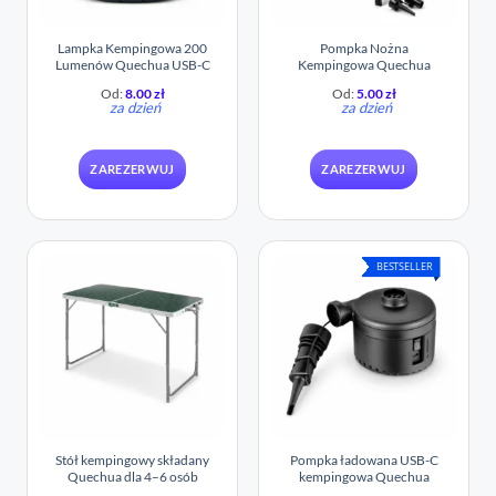
Lampka Kempingowa 200
Pompka Nożna
Lumenów Quechua USB-C
Kempingowa Quechua
Od:
8.00
zł
Od:
5.00
zł
za dzień
za dzień
ZAREZERWUJ
ZAREZERWUJ
BESTSELLER
Stół kempingowy składany
Pompka ładowana USB-C
Quechua dla 4–6 osób
kempingowa Quechua