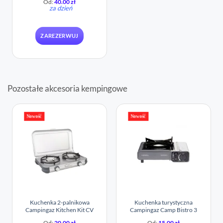
Od:
40.00
zł
za dzień
ZAREZERWUJ
Pozostałe akcesoria kempingowe
Nowość
Nowość
Kuchenka 2-palnikowa
Kuchenka turystyczna
Campingaz Kitchen Kit CV
Campingaz Camp Bistro 3
Od:
20.00
zł
Od:
15.00
zł