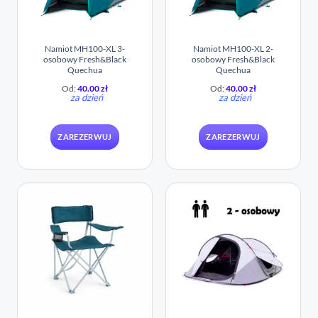
Namiot MH100-XL 3-
Namiot MH100-XL 2-
osobowy Fresh&Black​
osobowy Fresh&Black​
Quechua
Quechua
Od:
40.00
zł
Od:
40.00
zł
za dzień
za dzień
ZAREZERWUJ
ZAREZERWUJ