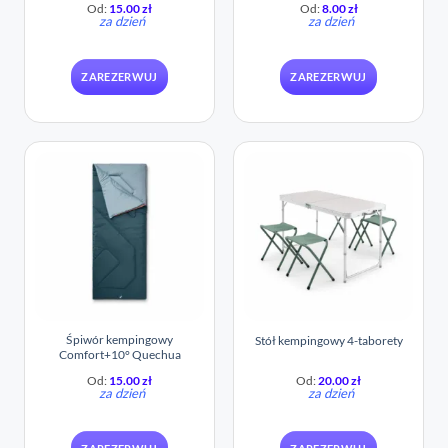
Od:
15.00
zł
Od:
8.00
zł
za dzień
za dzień
ZAREZERWUJ
ZAREZERWUJ
Śpiwór kempingowy
Stół kempingowy 4-taborety
Comfort+10° Quechua
Od:
15.00
zł
Od:
20.00
zł
za dzień
za dzień