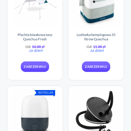
Płachta biwakowa tarp
Lodówka kempingowa 35
Quechua Fresh
litrów Quechua
Od:
10.00
zł
Od:
15.00
zł
za dzień
za dzień
ZAREZERWUJ
ZAREZERWUJ
BESTSELLER