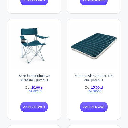
ZAREZERWUJ
ZAREZERWUJ
Krzesło kempingowe
Materac Air-Comfort-140
składane Quechua
cm Quechua
Od:
10.00
zł
Od:
15.00
zł
za dzień
za dzień
ZAREZERWUJ
ZAREZERWUJ