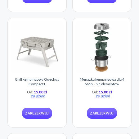
Grill kempingowy Quechua
Menażka kempingowa dla 4
Compact L
osób – 25 elementów
Od:
15.00
zł
Od:
15.00
zł
za dzień
za dzień
ZAREZERWUJ
ZAREZERWUJ