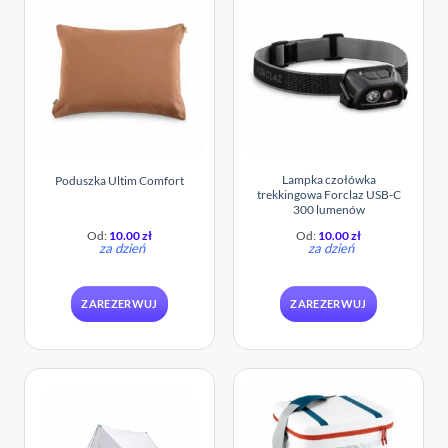
Lampka czołówka
Poduszka Ultim Comfort
trekkingowa Forclaz USB-C
300 lumenów
Od:
10.00
zł
Od:
10.00
zł
za dzień
za dzień
ZAREZERWUJ
ZAREZERWUJ