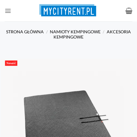
Przewiń
do
zawartości
STRONA GŁÓWNA
/
NAMIOTY KEMPINGOWE
/
AKCESORIA
KEMPINGOWE
Nowość