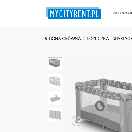
Przewiń
do
KATEGORI
zawartości
STRONA GŁÓWNA
/
ŁÓŻECZKA TURYSTYC