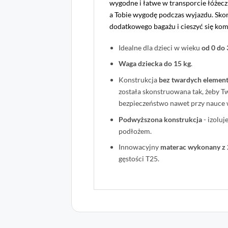
wygodne i łatwe w transporcie łóżec
a Tobie wygodę podczas wyjazdu. Skorz
dodatkowego bagażu i cieszyć się kom
Idealne dla dzieci w wieku
od 0 do 
Waga dziecka do 15 kg
.
Konstrukcja
bez twardych elemen
została skonstruowana tak, żeby 
bezpieczeństwo nawet przy nauce 
Podwyższona konstrukcja
- izoluj
podłożem.
Innowacyjny
materac wykonany z 
gęstości T25.
1
Oceniony
1
5
na 5 na
podstawie
oceny
klienta