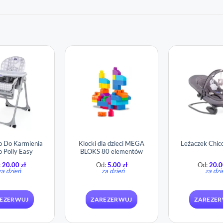
o Do Karmienia
Klocki dla dzieci MEGA
Leżaczek Chic
o Polly Easy
BLOKS 80 elementów
:
20.00
zł
Od:
5.00
zł
Od:
20.
za dzień
za dzień
za dzi
EZERWUJ
ZAREZERWUJ
ZAREZE