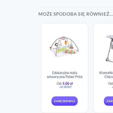
MOŻE SPODOBA SIĘ RÓWNIEŻ…
Edukacyjna mata
Krzesełk
sensoryczna Fisher Price
Chicc
Od:
5.00
zł
Od
za dzień
ZAREZERWUJ
ZAR