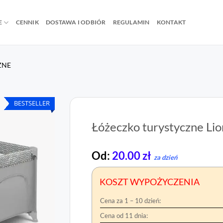
E
CENNIK
DOSTAWA I ODBIÓR
REGULAMIN
KONTAKT
ZNE
BESTSELLER
Łóżeczko turystyczne Lio
Od:
20.00
zł
za dzień
KOSZT WYPOŻYCZENIA
Cena za 1 – 10 dzień:
Cena od 11 dnia: