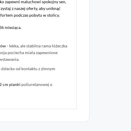
zko zapewni maluchowi spokojny sen,
ystaj z naszej oferty, aby uniknąć
fortem podczas pobytu w stolicy.
36 miesiąca.
tów
- lekka, ale stabilna rama łóżeczka
Twoja pociecha miała zapewnione
wstawania.
e dziecko od kontaktu z zimnym
2 cm pianki
poliuretanowej o