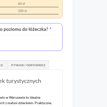
60 zł
100 zł
go poziomu do łóżeczka?
*
(1)
PYTANIE / ODPOWIEDZ
ek turystycznych
elo w Warszawie to idealne
ych z małym dzieckiem. Praktyczne,