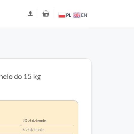
PL
EN
nelo do 15 kg
20 zł dziennie
5 zł dziennie