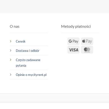
O nas
Metody płatności
Google
Apple
Cennik
Pay
Pay
Visa
MasterCar
Dostawa i odbiór
Często zadawane
pytania
Opinie o mycityrent.pl
 prawa zastrzeżone