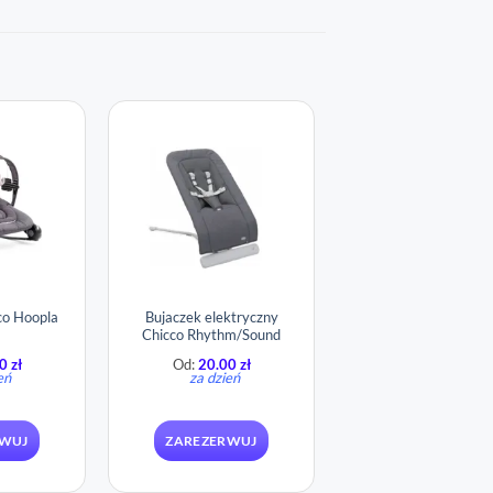
Bujaczek elektryczny
co Hoopla
Chicco Rhythm/Sound
00
zł
Od:
20.00
zł
eń
za dzień
RWUJ
ZAREZERWUJ