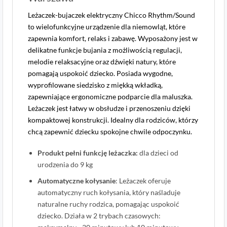
Leżaczek-bujaczek elektryczny Chicco Rhythm/Sound
to wielofunkcyjne urządzenie dla niemowląt, które
zapewnia komfort, relaks i zabawę. Wyposażony jest w
delikatne funkcje bujania z możliwością regulacji,
melodie relaksacyjne oraz dźwięki natury, które
pomagają uspokoić dziecko. Posiada wygodne,
wyprofilowane siedzisko z miękką wkładką,
zapewniające ergonomiczne podparcie dla maluszka.
Leżaczek jest łatwy w obsłudze i przenoszeniu dzięki
kompaktowej konstrukcji. Idealny dla rodziców, którzy
chcą zapewnić dziecku spokojne chwile odpoczynku.
Produkt pełni funkcję leżaczka:
dla dzieci od
urodzenia do 9 kg
Automatyczne kołysanie
: Leżaczek oferuje
automatyczny ruch kołysania, który naśladuje
naturalne ruchy rodzica, pomagając uspokoić
dziecko. Działa w 2 trybach czasowych: