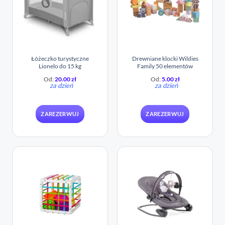
Łóżeczko turystyczne
Drewniane klocki Wildies
Lionelo do 15 kg
Family 50 elementów
Od:
20.00
zł
Od:
5.00
zł
za dzień
za dzień
ZAREZERWUJ
ZAREZERWUJ