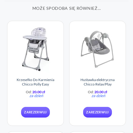
MOŻE SPODOBA SIĘ RÓWNIEŻ…
Krzesełko Do Karmienia
Huśtawka elektryczna
Chicco Polly Easy
Chicco Relax/Play
Od:
20.00
zł
Od:
20.00
zł
za dzień
za dzień
ZAREZERWUJ
ZAREZERWUJ