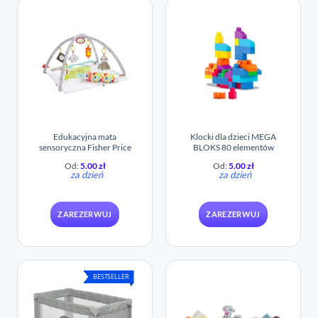
Edukacyjna mata
Klocki dla dzieci MEGA
sensoryczna Fisher Price
BLOKS 80 elementów
Od:
5.00
zł
Od:
5.00
zł
za dzień
za dzień
ZAREZERWUJ
ZAREZERWUJ
BESTSELLER