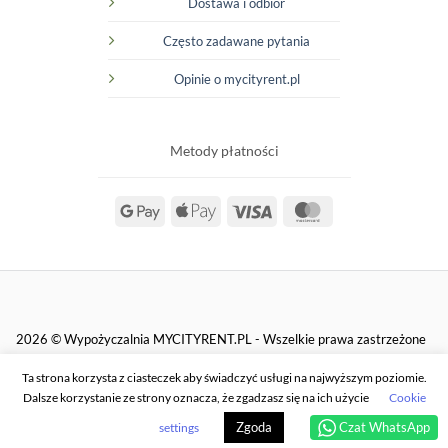
Dostawa i odbiór
Często zadawane pytania
Opinie o mycityrent.pl
Metody płatności
Google
Apple
Visa
MasterCard
Pay
Pay
2026 © Wypożyczalnia MYCITYRENT.PL - Wszelkie prawa zastrzeżone
Ta strona korzysta z ciasteczek aby świadczyć usługi na najwyższym poziomie.
Dalsze korzystanie ze strony oznacza, że zgadzasz się na ich użycie
Cookie
REGULAMIN
POLITYKA PRYWATNOŚCI
Zgoda
Czat WhatsApp
settings