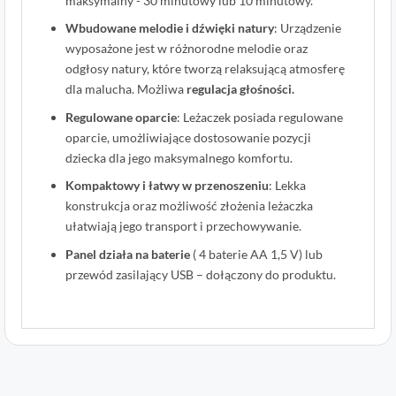
maksymalny - 30 minutowy lub 10 minutowy.
Wbudowane melodie i dźwięki natury
: Urządzenie
wyposażone jest w różnorodne melodie oraz
odgłosy natury, które tworzą relaksującą atmosferę
dla malucha. Możliwa
regulacja głośności
.
Regulowane oparcie
: Leżaczek posiada regulowane
oparcie, umożliwiające dostosowanie pozycji
dziecka dla jego maksymalnego komfortu.
Kompaktowy i łatwy w przenoszeniu
: Lekka
konstrukcja oraz możliwość złożenia leżaczka
ułatwiają jego transport i przechowywanie.
Panel działa na baterie
( 4 baterie AA 1,5 V) lub
przewód zasilający USB – dołączony do produktu.
1
Oceniony
1
5
na 5 na
podstawie
oceny
klienta