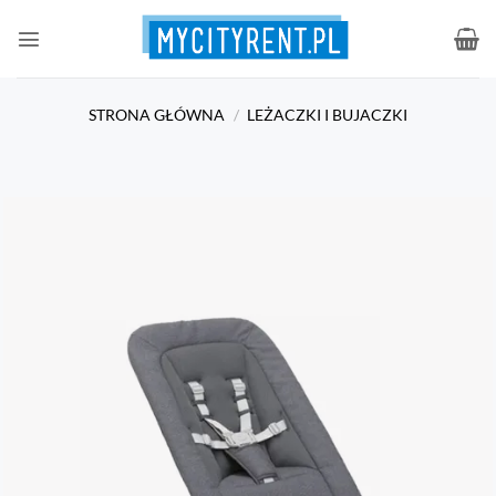
Przewiń
do
zawartości
STRONA GŁÓWNA
/
LEŻACZKI I BUJACZKI