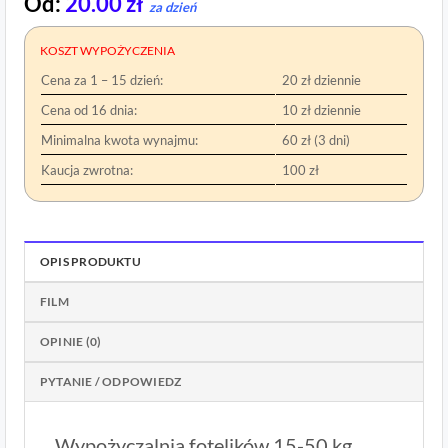
Od:
20.00
zł
za dzień
KOSZT WYPOŻYCZENIA
Cena za 1 – 15 dzień:
20 zł dziennie
Cena od 16 dnia:
10 zł dziennie
Minimalna kwota wynajmu:
60 zł (3 dni)
Kaucja zwrotna:
100 zł
OPIS PRODUKTU
FILM
OPINIE (0)
PYTANIE / ODPOWIEDZ
Wypożyczalnia fotelików 15-50 kg