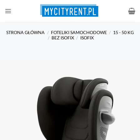
Przewiń
do
zawartości
STRONA GŁÓWNA
/
FOTELIKI SAMOCHODOWE
/
15 - 50 KG
/
BEZ ISOFIX
/
ISOFIX