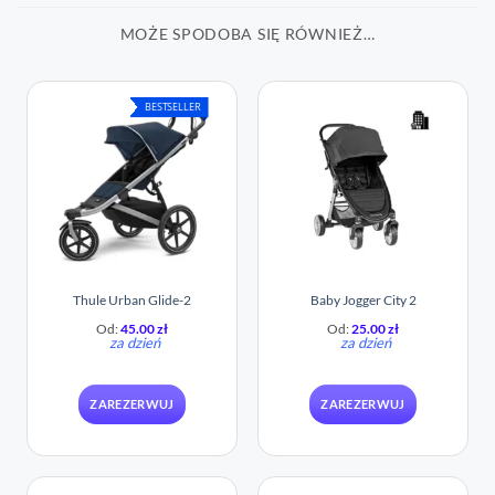
MOŻE SPODOBA SIĘ RÓWNIEŻ…
BESTSELLER
Thule Urban Glide-2
Baby Jogger City 2
Od:
45.00
zł
Od:
25.00
zł
za dzień
za dzień
ZAREZERWUJ
ZAREZERWUJ