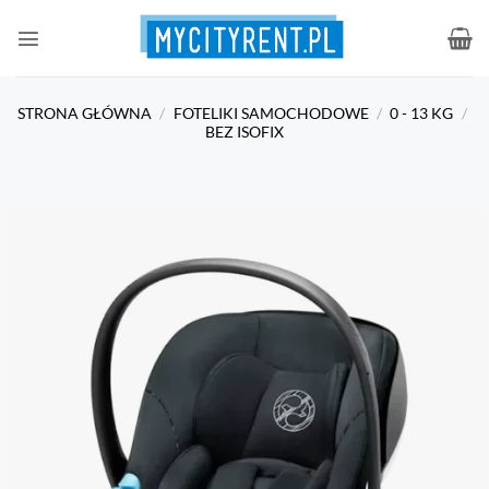
Przewiń
do
zawartości
STRONA GŁÓWNA
/
FOTELIKI SAMOCHODOWE
/
0 - 13 KG
/
BEZ ISOFIX