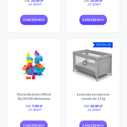
Od:
20.00
zł
Od:
20.00
zł
za dzień
za dzień
ZAREZERWUJ
ZAREZERWUJ
BESTSELLER
Klocki dla dzieci MEGA
Łóżeczko turystyczne
BLOKS 80 elementów
Lionelo do 15 kg
Od:
5.00
zł
Od:
20.00
zł
za dzień
za dzień
ZAREZERWUJ
ZAREZERWUJ