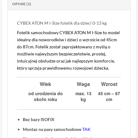
OPINIE (1)
CYBEX ATON M i-Size fotelik dla dzieci 0-13 kg
Fotelik samochodowy CYBEX ATON M I-Size to model
idealny dla noworodków i dzieci o wzroście od 45cm
do 87cm. Fotelik został zaprojektowany z myślą o
możliwie najwyższym bezpieczeństwie, prostej,
intuicyjnej obsłudze oraz jak najlepszym komforcie,
który sprzyja prawidłowemu rozwojowi dziecka.
Wiek
Waga
Wzrost
od urodzenia do
max. 13
45 cm – 87
około roku
kg
cm
Bez bazy ISOFIX
Montaz na pasy samochodowe
TAK