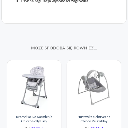
Płynna
regulacja wysokości zagłówka
1
Oceniony
1
5
na 5 na
podstawie
oceny
klienta
MOŻE SPODOBA SIĘ RÓWNIEŻ…
Krzesełko Do Karmienia
Huśtawka elektryczna
Chicco Polly Easy
Chicco Relax/Play