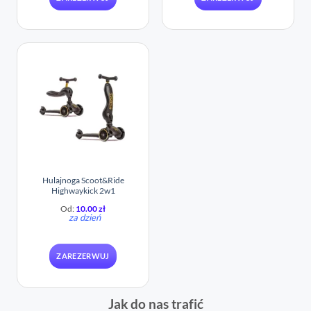
Hulajnoga Scoot&Ride
Highwaykick 2w1
Od:
10.00
zł
za dzień
ZAREZERWUJ
Jak do nas trafić