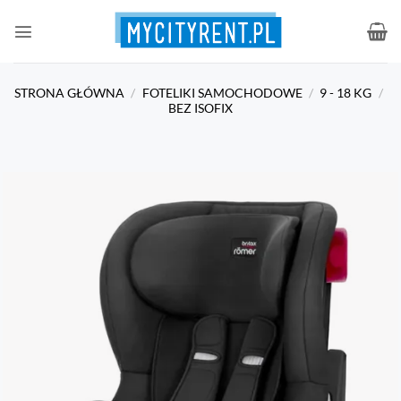
Przewiń
do
zawartości
STRONA GŁÓWNA
/
FOTELIKI SAMOCHODOWE
/
9 - 18 KG
/
BEZ ISOFIX