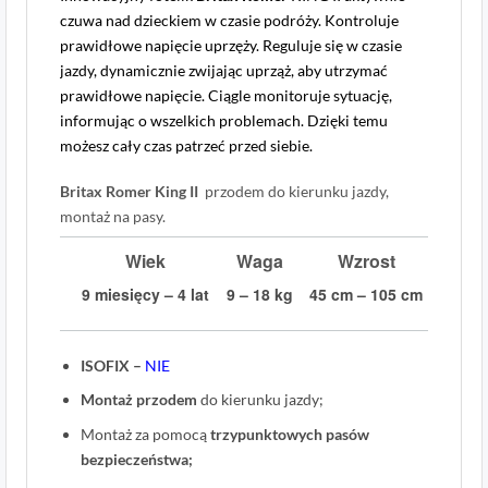
czuwa nad dzieckiem w czasie podróży. Kontroluje
prawidłowe napięcie uprzęży. Reguluje się w czasie
jazdy, dynamicznie zwijając uprząż, aby utrzymać
prawidłowe napięcie. Ciągle monitoruje sytuację,
informując o wszelkich problemach. Dzięki temu
możesz cały czas patrzeć przed siebie.
Britax Romer King II
przodem do kierunku jazdy,
montaż na pasy.
Wiek
Waga
Wzrost
9 miesięcy – 4 lat
9 – 18 kg
45 cm – 105 cm
ISOFIX –
NIE
Montaż przodem
do kierunku jazdy;
Montaż za pomocą
trzypunktowych pasów
bezpieczeństwa;