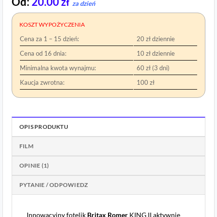
Od:
20.00
zł
za dzień
KOSZT WYPOŻYCZENIA
Cena za 1 – 15 dzień:
20 zł dziennie
Cena od 16 dnia:
10 zł dziennie
Minimalna kwota wynajmu:
60 zł (3 dni)
Kaucja zwrotna:
100 zł
OPIS PRODUKTU
FILM
OPINIE (1)
PYTANIE / ODPOWIEDZ
Innowacyjny fotelik
Britax Romer
KING II aktywnie