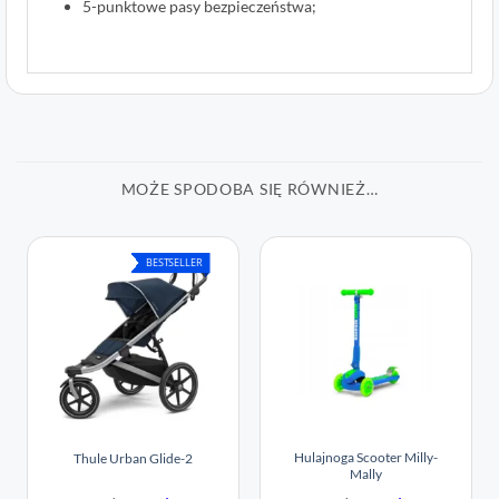
5-punktowe pasy bezpieczeństwa;
1
Oceniony
1
5
na 5 na
podstawie
oceny
klienta
MOŻE SPODOBA SIĘ RÓWNIEŻ…
BESTSELLER
Hulajnoga Scooter Milly-
Thule Urban Glide-2
Mally