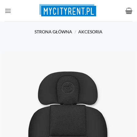
Przewiń
do
zawartości
STRONA GŁÓWNA
/
AKCESORIA