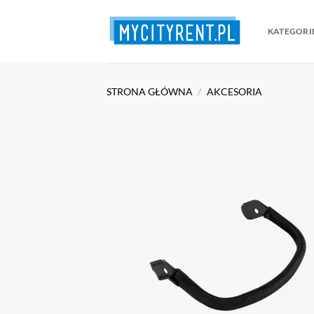
Przewiń
do
KATEGORI
zawartości
STRONA GŁÓWNA
/
AKCESORIA