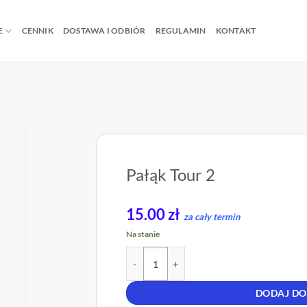
E
CENNIK
DOSTAWA I ODBIÓR
REGULAMIN
KONTAKT
Pałąk Tour 2
15.00
zł
za cały termin
Na stanie
ilość Pałąk Tour 2
DODAJ DO