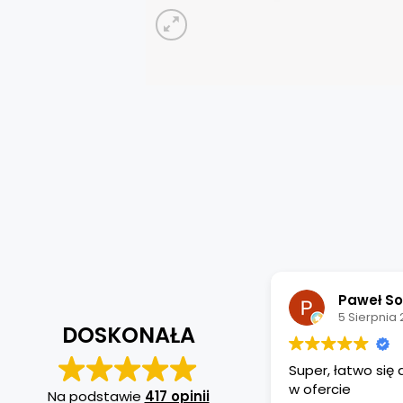
Paweł So
5 Sierpnia
DOSKONAŁA
Super, łatwo się
w ofercie
Na podstawie
417 opinii