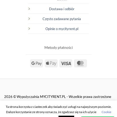
Dostawa i odbiór
Często zadawane pytania
Opinie o mycityrent.pl
Metody płatności
Google
Apple
Visa
MasterCard
Pay
Pay
2026 © Wypożyczalnia MYCITYRENT.PL - Wszelkie prawa zastrzeżone
Ta strona korzysta z ciasteczek aby świadczyć usługi na najwyższym poziomie.
Dalsze korzystanie ze strony oznacza, że zgadzasz się na ich użycie
Cookie