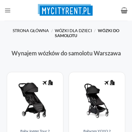
Przewiń
do
zawartości
STRONA GŁÓWNA
/
WÓZKI DLA DZIECI
/
WÓZKI DO
SAMOLOTU
Wynajem wózków do samolotu Warszawa
Baby Jogger Tour 2
Babyzen YOYO 2